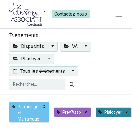
Contactez-nous​​
Événements
Dispositifs
VA
Plaidoyer
Tous les événements
×
Parrainage
×
×
Prev'Asso
Plaidoyer
et
Marrainage