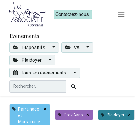
Contactez-nous​​
Événements
Dispositifs
VA
Plaidoyer
Tous les événements
×
Parrainage
×
×
Prev'Asso
Plaidoyer
et
Marrainage