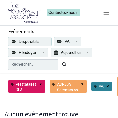
Contactez-nous​​
Événements
Dispositifs
VA
Plaidoyer
Aujourd'hui
×
×
Prestataires
ADRESS
×
VA
DLA
Commission
Aucun événement trouvé.