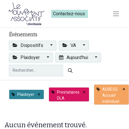
Contactez-nous​​
Événements
Dispositifs
VA
Plaidoyer
Aujourd'hui
×
ADRESS
×
Prestataires
×
Plaidoyer
Accueil
DLA
individuel
Aucun événement trouvé.