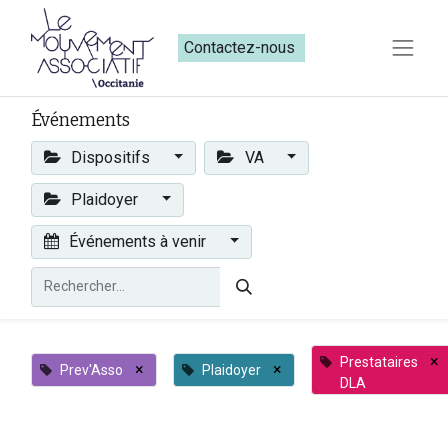
Contactez-nous​​
Événements
Dispositifs
VA
Plaidoyer
Événements à venir
×
Prestataires
×
×
Prev'Asso
Plaidoyer
DLA