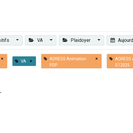
Plaidoyer
Renforcer et accompagner
Actualités
Les 
itifs
VA
Plaidoyer
Aujourd
×
×
ADRESS Animation
ADRESS A
×
VA
PDP
S12025
.