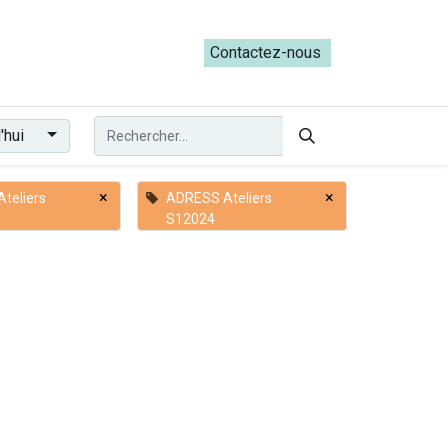
ateliers du Parcours ADRESS [mai-juin 2026]
Contactez-nous​​
'hui
×
×
teliers
ADRESS Ateliers
S12024