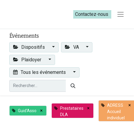
Contactez-nous​​
Événements
Dispositifs
VA
Plaidoyer
Tous les événements
×
ADRESS
×
Prestataires
×
Guid'Asso
Accueil
DLA
individuel