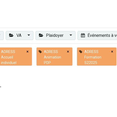
Plaidoyer
Renforcer et accompagner
Actualités
Les 
VA
Plaidoyer
Événements à v
×
×
×
ADRESS
ADRESS
ADRESS
Accueil
Animation
Formation
individuel
PDP
S22025
.