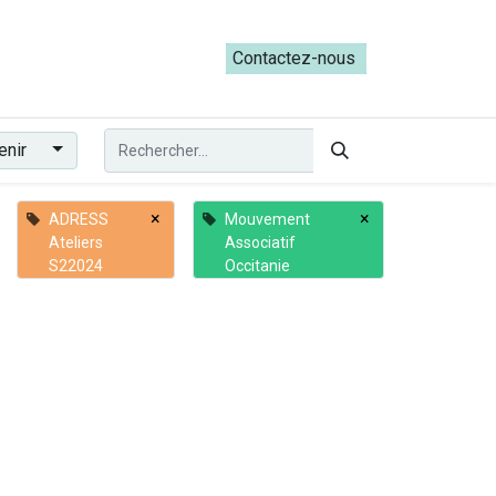
ateliers du Parcours ADRESS [mai-juin 2026]
Contactez-nous​​
enir
×
×
ADRESS
Mouvement
Ateliers
Associatif
S22024
Occitanie