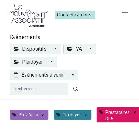
Contactez-nous​​
Événements
Dispositifs
VA
Plaidoyer
Événements à venir
×
Prestataires
×
×
Prev'Asso
Plaidoyer
DLA