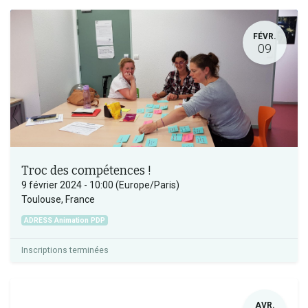
FÉVR.
09
Troc des compétences !
9 février 2024
-
10:00
(
Europe/Paris
)
Toulouse
,
France
ADRESS Animation PDP
Inscriptions terminées
AVR.