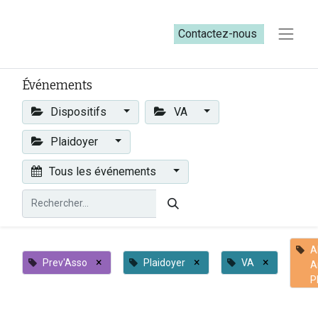
Contactez-nous​​
Événements
Dispositifs
VA
Plaidoyer
Tous les événements
A
×
×
×
Prev'Asso
Plaidoyer
VA
A
P