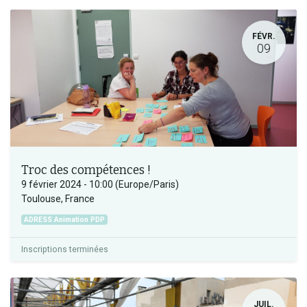
FÉVR.
09
Troc des compétences !
9 février 2024
-
10:00
(
Europe/Paris
)
Toulouse
,
France
ADRESS Animation PDP
Inscriptions terminées
JUIL.