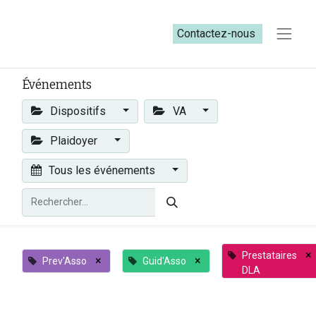
Contactez-nous​​
Événements
Dispositifs
VA
Plaidoyer
Tous les événements
×
Prestataires
×
×
Prev'Asso
Guid'Asso
DLA