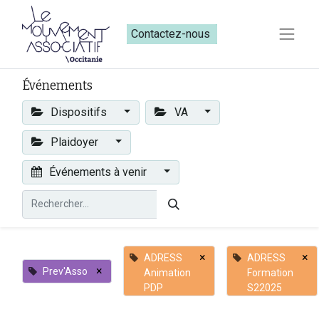
Contactez-nous​​
Événements
Dispositifs
VA
Plaidoyer
Événements à venir
×
×
ADRESS
ADRESS
×
Prev'Asso
Animation
Formation
PDP
S22025