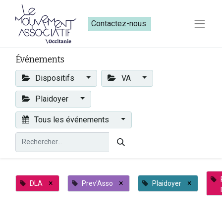
Contactez-nous​​
Événements
Dispositifs
VA
Plaidoyer
Tous les événements
×
×
×
DLA
Prev'Asso
Plaidoyer