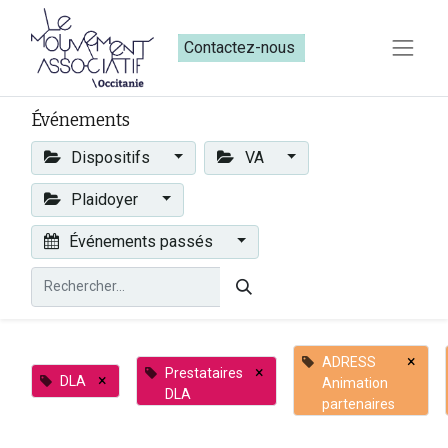
Contactez-nous​​
Événements
Dispositifs
VA
Plaidoyer
Événements passés
×
ADRESS
×
Prestataires
×
DLA
Animation
DLA
partenaires