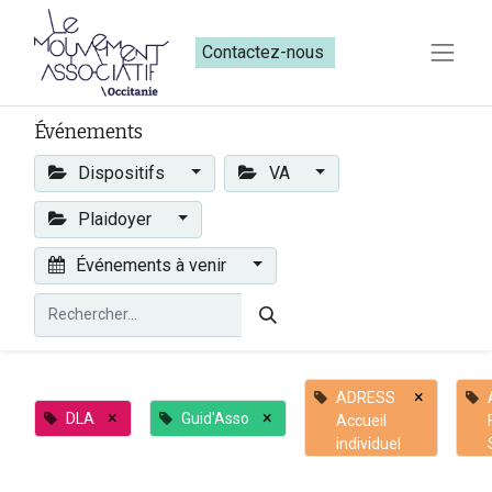
Contactez-nous​​
Événements
Dispositifs
VA
Plaidoyer
Événements à venir
×
ADRESS
×
×
DLA
Guid'Asso
Accueil
individuel