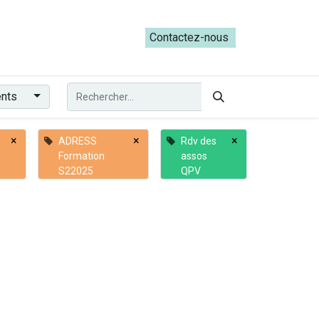
ateliers du Parcours ADRESS [mai-juin 2026]
Contactez-nous​​
ents
×
×
×
ADRESS
Rdv des
Formation
assos
S22025
QPV