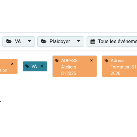
Plaidoyer
Renforcer et accompagner
Actualités
Les 
VA
Plaidoyer
Tous les événem
×
ADRESS
Adress
×
×
VA
Ateliers
Formation S1
sion
S12025
2026
.