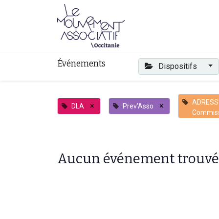
Faire mouvement
Événements
Dispositifs
ADRESS
×
×
DLA
Prev'Asso
Commis
Aucun événement trouvé