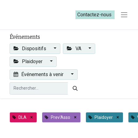
Contactez-nous​​
Événements
Dispositifs
VA
Plaidoyer
Événements à venir
×
×
×
DLA
Prev'Asso
Plaidoyer