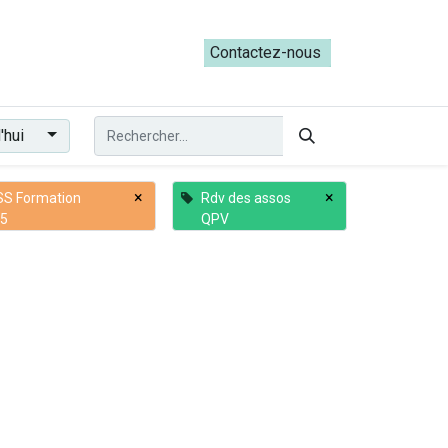
ateliers du Parcours ADRESS [mai-juin 2026]
Contactez-nous​​
'hui
×
×
S Formation
Rdv des assos
5
QPV