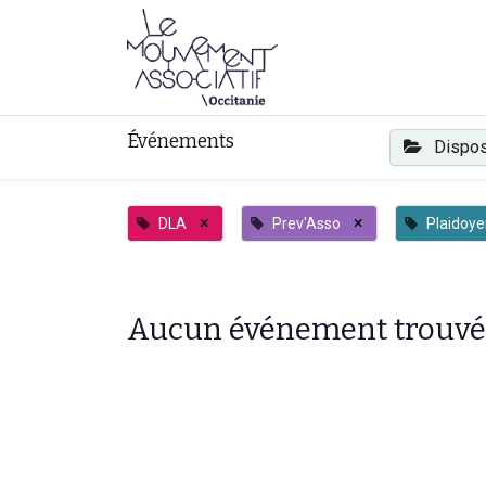
Faire mouvement
Événements
Dispos
×
×
DLA
Prev'Asso
Plaidoye
Aucun événement trouvé