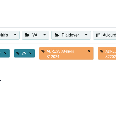
Plaidoyer
Renforcer et accompagner
Actualités
Les 
itifs
VA
Plaidoyer
Aujourd
×
ADRESS Ateliers
ADRES
×
×
r
VA
S12024
S2202
.