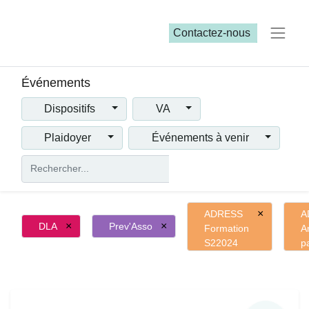
Contactez-nous​​
Événements
Dispositifs
VA
Plaidoyer
Événements à venir
×
ADRESS
A
×
×
DLA
Prev'Asso
Formation
A
S22024
p