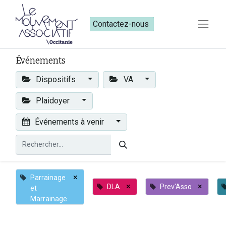
Contactez-nous​​
Événements
Dispositifs
VA
Plaidoyer
Événements à venir
×
Parrainage
×
×
DLA
Prev'Asso
et
Marrainage