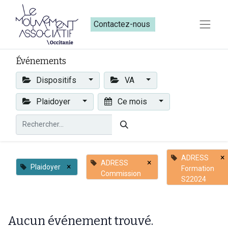
Contactez-nous​​
Événements
Dispositifs
VA
Plaidoyer
Ce mois
×
ADRESS
×
ADRESS
×
Plaidoyer
Formation
Commission
S22024
Aucun événement trouvé.