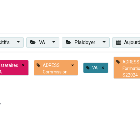
Plaidoyer
Renforcer et accompagner
Actualités
Les 
itifs
VA
Plaidoyer
Aujourd
ADRESS
×
×
stataires
ADRESS
×
VA
Formati
A
Commission
S22024
.