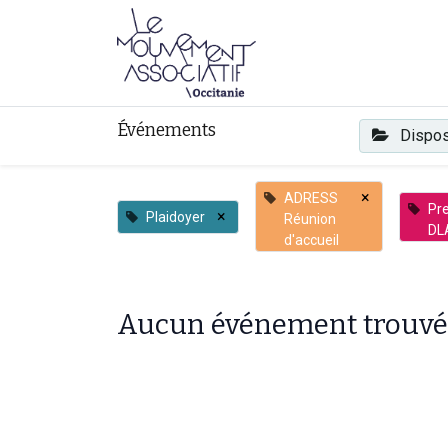
Faire mouvement
Événements
Dispos
×
ADRESS
Pre
×
Plaidoyer
Réunion
DL
d'accueil
Aucun événement trouvé