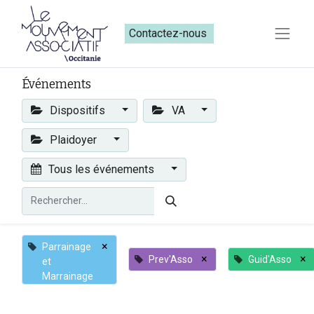
Contactez-nous​​
Événements
Dispositifs
VA
Plaidoyer
Tous les événements
×
Parrainage
×
×
Prev'Asso
Guid'Asso
et
Marrainage