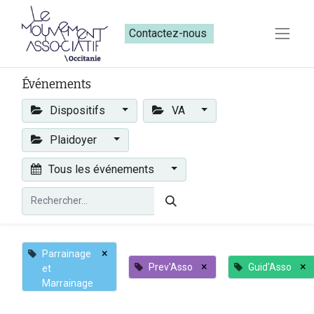
Contactez-nous​​
Événements
Dispositifs
VA
Plaidoyer
Tous les événements
×
Parrainage
×
×
Prev'Asso
Guid'Asso
et
Marrainage