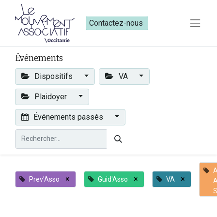
Contactez-nous​​
Événements
Dispositifs
VA
Plaidoyer
Événements passés
×
×
×
Prev'Asso
Guid'Asso
VA
A