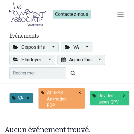
Contactez-nous​​
Événements
Dispositifs
VA
Plaidoyer
Aujourd'hui
×
ADRESS
×
Rdv des
×
VA
Animation
assos QPV
PDP
Aucun événement trouvé.