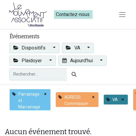
Contactez-nous​​
Événements
Dispositifs
VA
Plaidoyer
Aujourd'hui
×
Parrainage
×
ADRESS
×
VA
et
Commission
Marrainage
Aucun événement trouvé.