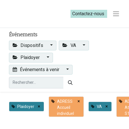
Contactez-nous​​
Événements
Dispositifs
VA
Plaidoyer
Événements à venir
×
ADRESS
A
×
×
Plaidoyer
VA
Accueil
At
individuel
S