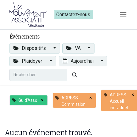
Contactez-nous​​
Événements
Dispositifs
VA
Plaidoyer
Aujourd'hui
×
ADRESS
×
ADRESS
×
Guid'Asso
Accueil
Commission
individuel
Aucun événement trouvé.