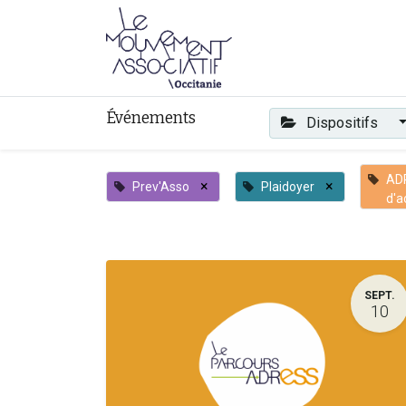
Faire mouvement
Événements
Dispositifs
AD
×
×
Prev'Asso
Plaidoyer
d'a
SEPT.
10