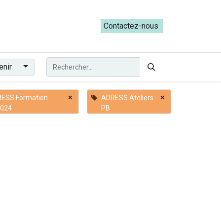
ateliers du Parcours ADRESS [mai-juin 2026]
Contactez-nous​​
enir
×
×
ESS Formation
ADRESS Ateliers
024
PB