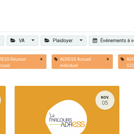
Plaidoyer
Renforcer et accompagner
Actualités
Les 
VA
Plaidoyer
Événements à v
×
×
RESS Réunion
ADRESS Accueil
ADR
ccueil
individuel
S22
NOV.
05