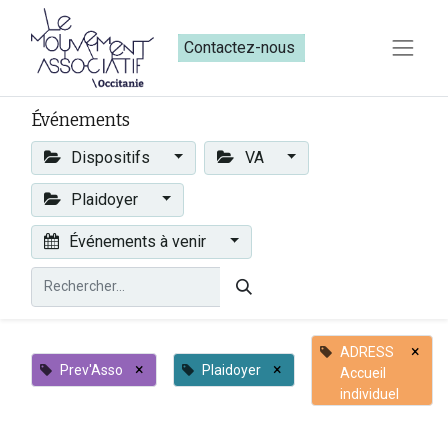
Contactez-nous​​
Événements
Dispositifs
VA
Plaidoyer
Événements à venir
×
ADRESS
×
×
Prev'Asso
Plaidoyer
Accueil
individuel