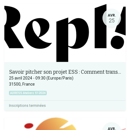
AVR.
25
Savoir pitcher son projet ESS : Comment transmettre un nouvel imaginaire entrepreneurial ?
25 avril 2024
-
09:30
(
Europe/Paris
)
31500
,
France
ADRESS Ateliers S12024
Inscriptions terminées
AVR.