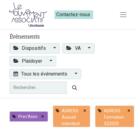
Contactez-nous​​
Événements
Dispositifs
VA
Plaidoyer
Tous les événements
×
×
ADRESS
ADRESS
×
Prev'Asso
Accueil
Formation
individuel
S22025