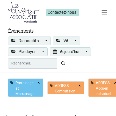
Contactez-nous​​
Événements
Dispositifs
VA
Plaidoyer
Aujourd'hui
×
Parrainage
ADRESS
×
ADRESS
et
Accueil
Commission
Marrainage
individuel