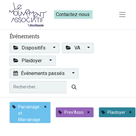
Contactez-nous​​
Événements
Dispositifs
VA
Plaidoyer
Événements passés
×
Parrainage
×
×
Prev'Asso
Plaidoyer
et
Marrainage