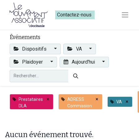
Contactez-nous​​
Événements
Dispositifs
VA
Plaidoyer
Aujourd'hui
×
×
Prestataires
ADRESS
×
VA
DLA
Commission
Aucun événement trouvé.