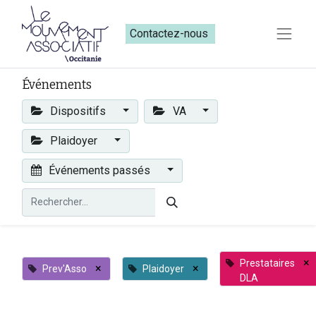
Contactez-nous​​
Événements
Dispositifs
VA
Plaidoyer
Événements passés
×
Prestataires
×
×
Prev'Asso
Plaidoyer
DLA