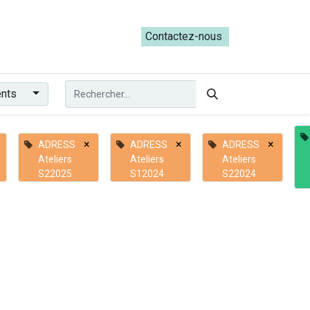
ateliers du Parcours ADRESS [mai-juin 2026]
Contactez-nous​​
ents
×
×
×
ADRESS
ADRESS
ADRESS
Ateliers
Ateliers
Ateliers
S22025
S12024
S22024