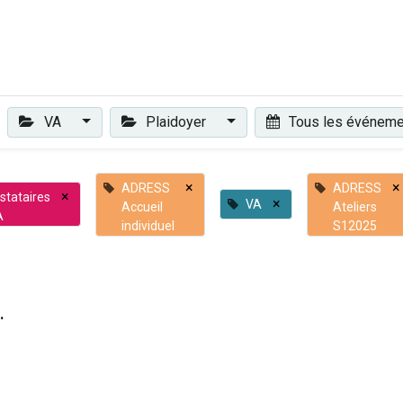
Plaidoyer
Renforcer et accompagner
Actualités
Les 
VA
Plaidoyer
Tous les événem
×
×
ADRESS
ADRESS
×
stataires
×
VA
Accueil
Ateliers
A
individuel
S12025
.