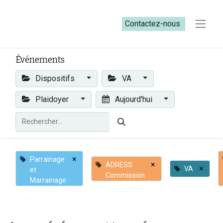
Contactez-nous​​
Événements
Dispositifs
VA
Plaidoyer
Aujourd'hui
×
Parrainage
×
ADRESS
×
VA
et
Commission
Marrainage