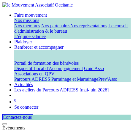
Faire mouvement
Nos missions
Nos membres
Nos partenaires
Nos représentations
Le conseil
d'administration & le bureau
L'équipe salariée
Plaidoyer
Renforcer et accompagner
Portail de formation des bénévoles
Dispositif Local d'Accompagnement
Guid'Asso
Associations en QPV
Parcours ADRESS
Parrainage et Marrainage
Prev'Asso
Actualités
Les ateliers du Parcours ADRESS [mai-juin 2026]
0
Se connecter
Contactez-nous​​
Événements