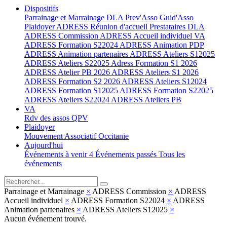
Dispositifs
Parrainage et Marrainage
DLA
Prev'Asso
Guid'Asso
Plaidoyer
ADRESS Réunion d'accueil
Prestataires DLA
ADRESS Commission
ADRESS Accueil individuel
VA
ADRESS Formation S22024
ADRESS Animation PDP
ADRESS Animation partenaires
ADRESS Ateliers S12025
ADRESS Ateliers S22025
Adress Formation S1 2026
ADRESS Atelier PB 2026
ADRESS Ateliers S1 2026
ADRESS Formation S2 2026
ADRESS Ateliers S12024
ADRESS Formation S12025
ADRESS Formation S22025
ADRESS Ateliers S22024
ADRESS Ateliers PB
VA
Rdv des assos QPV
Plaidoyer
Mouvement Associatif Occitanie
Aujourd'hui
Événements à venir
4
Événements passés
Tous les
événements
Parrainage et Marrainage
×
ADRESS Commission
×
ADRESS
Accueil individuel
×
ADRESS Formation S22024
×
ADRESS
Animation partenaires
×
ADRESS Ateliers S12025
×
Aucun événement trouvé.