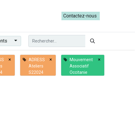
ateliers du Parcours ADRESS [mai-juin 2026]
Contactez-nous​​
ents
×
×
×
SS
ADRESS
Mouvement
rs
Ateliers
Associatif
4
S22024
Occitanie