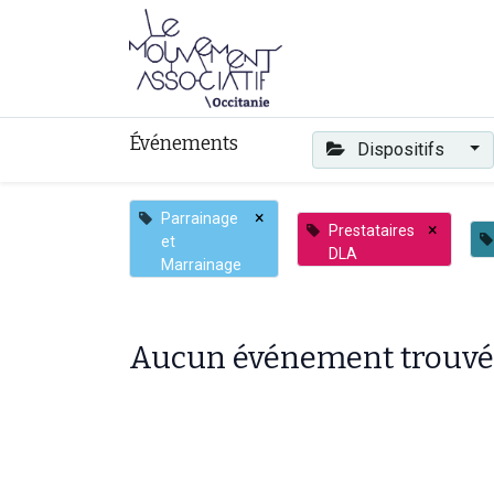
Faire mouvement
Événements
Dispositifs
×
Parrainage
×
Prestataires
et
DLA
Marrainage
Aucun événement trouvé