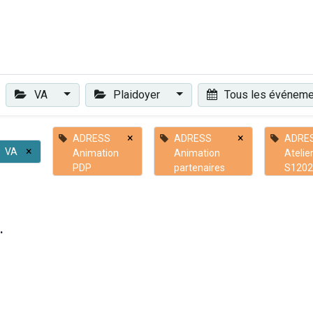
Plaidoyer
Renforcer et accompagner
Actualités
Les 
VA
Plaidoyer
Tous les événem
×
×
ADRESS
ADRESS
ADRE
×
VA
Animation
Animation
Atelie
PDP
partenaires
S1202
.