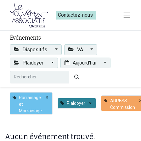
Contactez-nous​​
Événements
Dispositifs
VA
Plaidoyer
Aujourd'hui
×
Parrainage
ADRESS
×
Plaidoyer
et
Commission
Marrainage
Aucun événement trouvé.