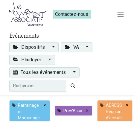
Contactez-nous​​
Événements
Dispositifs
VA
Plaidoyer
Tous les événements
×
×
Parrainage
ADRESS
×
Prev'Asso
et
Réunion
Marrainage
d'accueil