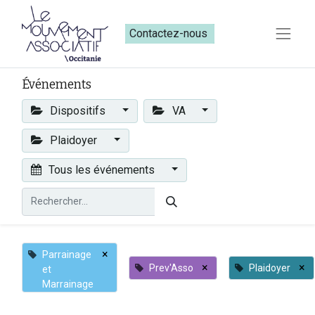
Contactez-nous​​
Événements
Dispositifs
VA
Plaidoyer
Tous les événements
×
Parrainage
×
×
Prev'Asso
Plaidoyer
et
Marrainage