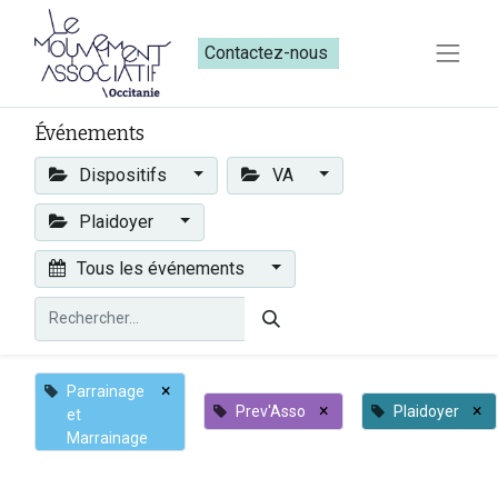
Contactez-nous​​
Événements
Dispositifs
VA
Plaidoyer
Tous les événements
×
Parrainage
×
×
Prev'Asso
Plaidoyer
et
Marrainage