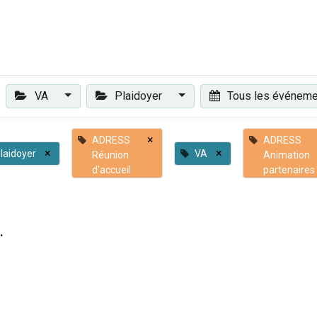
Plaidoyer
Renforcer et accompagner
Actualités
Les 
VA
Plaidoyer
Tous les événem
×
ADRESS
ADRESS
×
×
laidoyer
VA
Réunion
Animation
d'accueil
partenaires
.