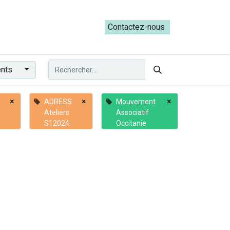
ateliers du Parcours ADRESS [mai-juin 2026]
Contactez-nous​​
ents
×
×
×
ADRESS
Mouvement
Ateliers
Associatif
S12024
Occitanie