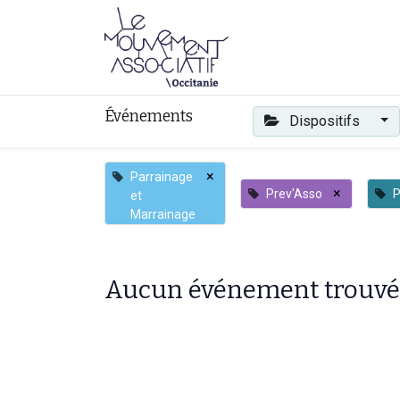
Faire mouvement
Événements
Dispositifs
×
Parrainage
×
Prev'Asso
P
et
Marrainage
Aucun événement trouvé