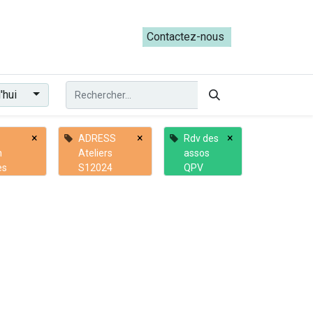
ateliers du Parcours ADRESS [mai-juin 2026]
Contactez-nous​​
'hui
×
×
×
ADRESS
Rdv des
n
Ateliers
assos
es
S12024
QPV