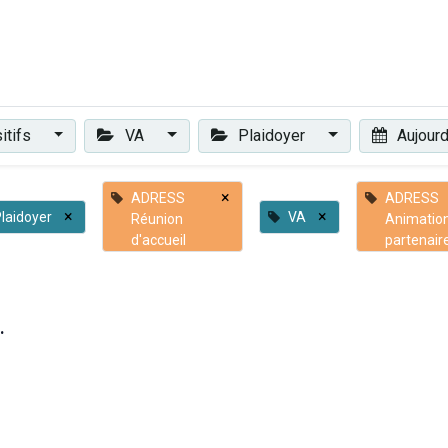
Plaidoyer
Renforcer et accompagner
Actualités
Les 
itifs
VA
Plaidoyer
Aujourd
×
ADRESS
ADRESS
×
×
laidoyer
VA
Réunion
Animatio
d'accueil
partenair
.