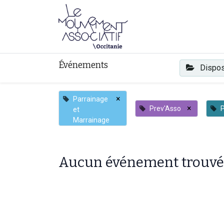
Faire mouvement
Événements
Dispos
×
Parrainage
×
Prev'Asso
P
et
Marrainage
Aucun événement trouvé