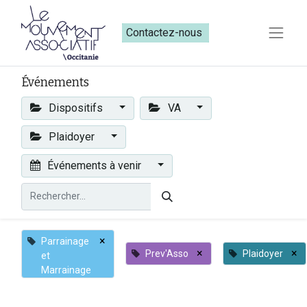
Contactez-nous​​
Événements
Dispositifs
VA
Plaidoyer
Événements à venir
×
Parrainage
×
×
Prev'Asso
Plaidoyer
et
Marrainage