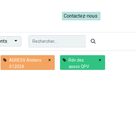
ateliers du Parcours ADRESS [mai-juin 2026]
Contactez-nous​​
ents
×
×
ADRESS Ateliers
Rdv des
S12024
assos QPV