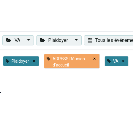
Plaidoyer
Renforcer et accompagner
Actualités
Les 
VA
Plaidoyer
Tous les événem
×
ADRESS Réunion
×
×
Plaidoyer
VA
d'accueil
.