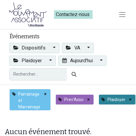
Contactez-nous​​
Événements
Dispositifs
VA
Plaidoyer
Aujourd'hui
×
Parrainage
×
×
Prev'Asso
Plaidoyer
et
Marrainage
Aucun événement trouvé.